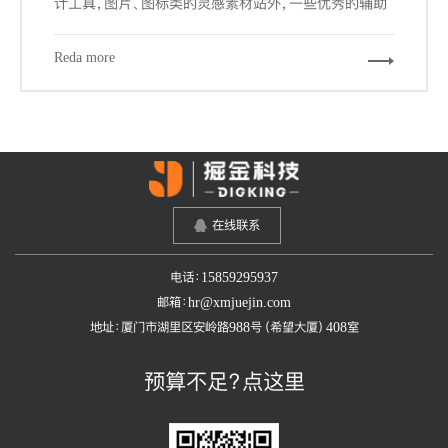
计工具，图片、图标类的灵感素材站外，一些优秀的辅助
工具和网站，可以帮我们更加快速的，更游刃有余的完成
我们的设计工作。下面给大家推荐7个必备的辅助工具和
Reda more
网站。
在线联系
电话：15859295937
邮箱：hr@xmjuejin.com
地址：厦门市湖里区安岭路988号（希望大厦）408室
预算不足？点这里