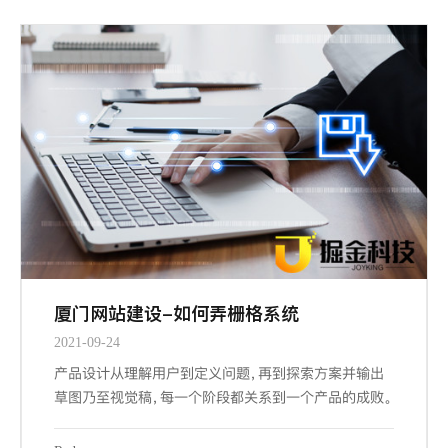
厦门网站建设-如何弄栅格系统
2021-09-24
产品设计从理解用户到定义问题，再到探索方案并输出
草图乃至视觉稿，每一个阶段都关系到一个产品的成败。
而其中交互设计与视觉设计是与设计师密切相关的两个
阶段，也是最大程度占据我们工作场景的内容。其中关键