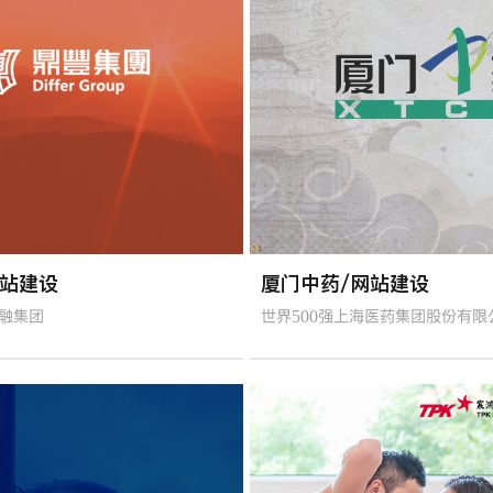
网站建设
厦门中药/网站建设
融集团
世界500强上海医药集团股份有限