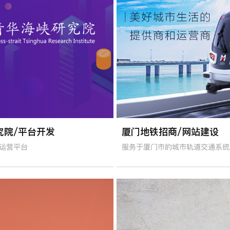
究院/平台开发
厦门地铁招商/网站建设
运营平台
服务于厦门市的城市轨道交通系统