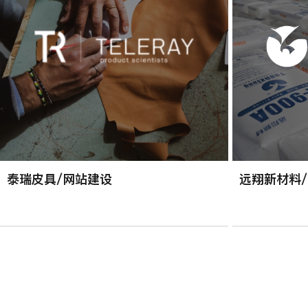
泰瑞皮具/网站建设
远翔新材料