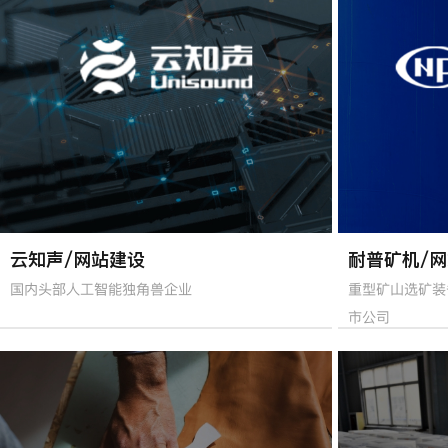
云知声/网站建设
耐普矿机/
国内头部人工智能独角兽企业
重型矿山选矿装
市公司