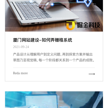
厦门网站建设-如何弄栅格系统
2021-09-24
产品设计从理解用户到定义问题，再到探索方案并输出
草图乃至视觉稿，每一个阶段都关系到一个产品的成败。
而其中交互设计与视觉设计是与设计师密切相关的两个
阶段，也是最大程度占据我们工作场景的内容。其中关键
Reda more
的信息设计、导航设计、界面设计都能从栅格工具中受
益，因为它们概括下来，都涉及到组织信息以提供更合
规、流畅、厦门网站建设-且符合用户习惯的浏览体验。