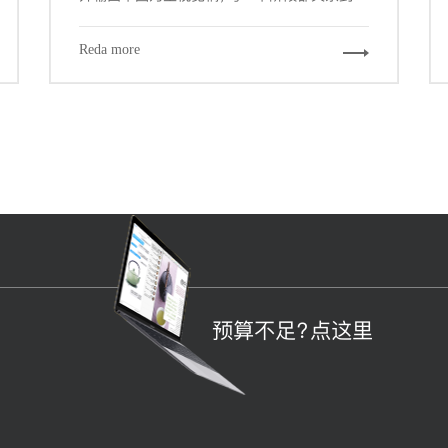
个产品的成败。而其中交互设计与视觉设计是与
设计师密切相关的两个阶段，也是最大程度占据
Reda more
我们工作场景的内容。其中关键的信息设计、导
航设计、界面设计都能从栅格工具中受益，因为
它们概括下来，都涉及到组织信息以提供更合
规、流畅、厦门网站建设-且符合用户习惯的浏览
体验。
预算不足？点这里